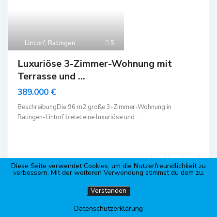
Lintorf
,
Ratingen
5
Luxuriöse 3-Zimmer-Wohnung mit
Terrasse und ...
389.000 €
BeschreibungDie 96 m2 große 3-Zimmer-Wohnung in
Ratingen-Lintorf bietet eine luxuriöse und
...
Jan Stecher
Diese Seite verwendet Cookies, um die Nutzerfreundlichkeit zu
verbessern. Mit der weiteren Verwendung stimmst du dem zu.
Verstanden
Listings
Map View
Datenschutzerklärung