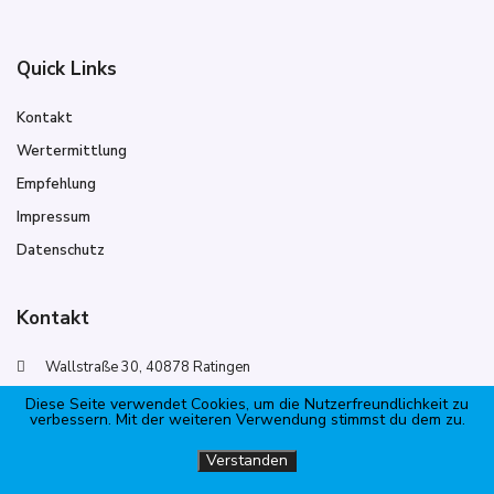
Quick Links
Kontakt
Wertermittlung
Empfehlung
Impressum
Datenschutz
Kontakt
Wallstraße 30, 40878 Ratingen
02102 5797676
Diese Seite verwendet Cookies, um die Nutzerfreundlichkeit zu
verbessern. Mit der weiteren Verwendung stimmst du dem zu.
info@Stilvoll-Ratingen.de
Verstanden
InfoStilvoll