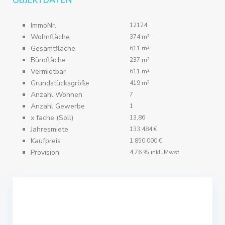
OBJEKTDATEN
ImmoNr.
12124
Wohnfläche
374 m²
Gesamtfläche
611 m²
Bürofläche
237 m²
Vermietbar
611 m²
Grundstücksgröße
419 m²
Anzahl Wohnen
7
Anzahl Gewerbe
1
x fache (Soll)
13,86
Jahresmiete
133.484 €
Kaufpreis
1.850.000 €
Provision
4,76 % inkl. Mwst